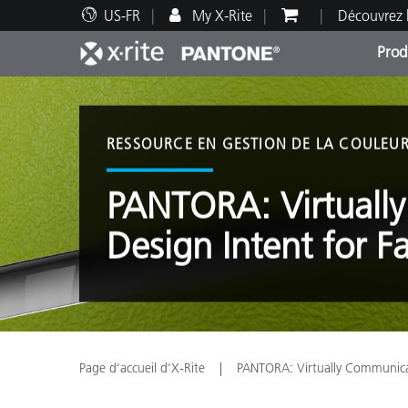
US-FR
My X-Rite
Découvrez 
Prod
Top Produits
Impression et Emballage
Assistance technique
Ressources éducatives
Catég
Peint
Servi
Forma
RESSOURCE EN GESTION DE LA COULEU
PANTORA: Virtuall
Design Intent for F
Brand
Automobile
Textil
Page d’accueil d’X-Rite
PANTORA: Virtually Communicat
Fabri