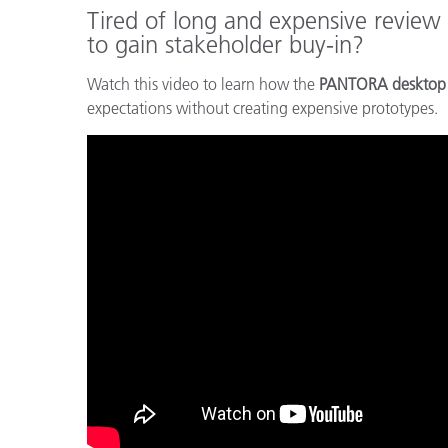
Cosm
Tired of long and expensive review
Plastiques
to gain stakeholder buy-in?
Watch this video to learn how the
PANTORA desktop
expectations without creating expensive prototypes.