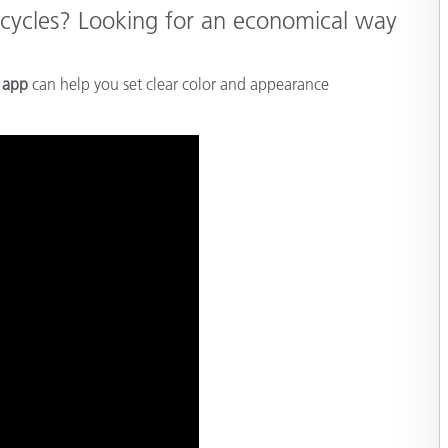
étiques
 cycles? Looking for an economical way
Papier
Matériaux de Constructio
 app
can help you set clear color and appearance
Biens Durables