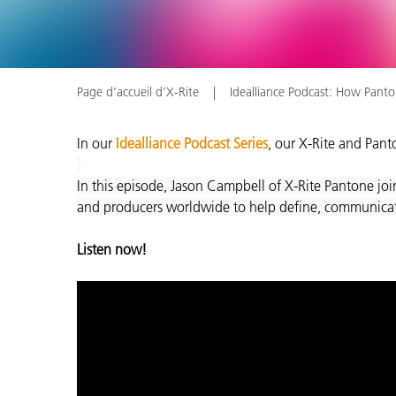
Cosm
Plastiques
Page d’accueil d’X-Rite
Idealliance Podcast: How Pan
In our
Idealliance Podcast Series
, our X-Rite and Pant
In this episode, Jason Campbell of X-Rite Pantone joi
and producers worldwide to help define, communicate 
Listen now!