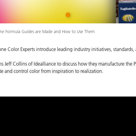
étiques
Papier
1
Matériaux de Constructio
tone Formula Guides are Made and How to Use Them
Biens Durables
one Color Experts introduce leading industry initiatives, standards,
ns Jeff Collins of Idealliance to discuss how they manufacture the
and control color from inspiration to realization.