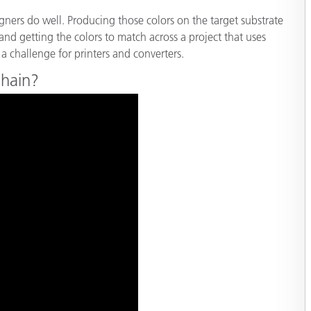
étiques
ners do well. Producing those colors on the target substrate
Papier
and getting the colors to match across a project that uses
a challenge for printers and converters.
Matériaux de Constructio
chain?
Biens Durables