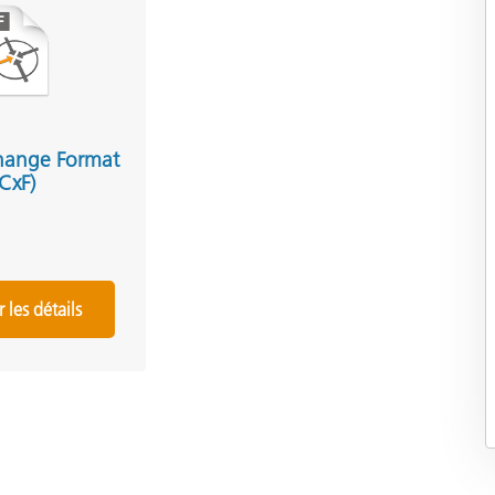
hange Format
(CxF)
r les détails