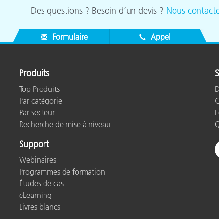
Des questions ? Besoin d’un devis ?
Nous contacte
Formulaire
Appel
Produits
S
Top Produits
D
Par catégorie
G
Par secteur
L
Recherche de mise à niveau
Q
Support
Webinaires
Programmes de formation
Études de cas
eLearning
Livres blancs