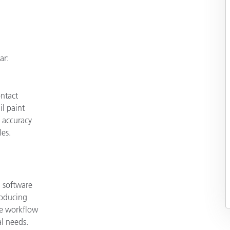
ar:
ntact
l paint
f accuracy
les.
 software
producing
ble workflow
al needs.