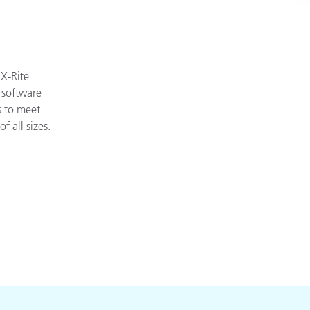
X-Rite
 software
 to meet
f all sizes.