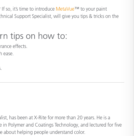
étiques
If so, it’s time to introduce
MetaVue
™
to your paint
Papier
hnical Support Specialist, will give you tips & tricks on the
Matériaux de Constructio
arn tips on how to:
Biens Durables
ance effects.
h ease.
.
list, has been at X-Rite for more than 20 years. He is a
e in Polymer and Coatings Technology, and lectured for five
te about helping people understand color.