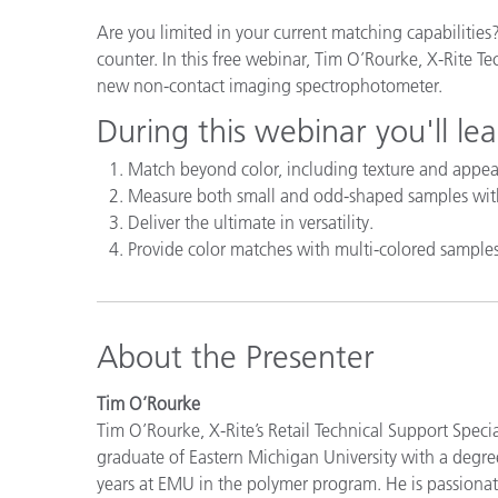
Cosm
Plastiques
Are you limited in your current matching capabilities? 
counter. In this free webinar, Tim O’Rourke, X-Rite Tec
new non-contact imaging spectrophotometer.
During this webinar you'll le
Match beyond color, including texture and appear
Measure both small and odd-shaped samples wit
Deliver the ultimate in versatility.
Provide color matches with multi-colored samples
About the Presenter
Tim O’Rourke
Tim O’Rourke, X-Rite’s Retail Technical Support Specia
graduate of Eastern Michigan University with a degre
years at EMU in the polymer program. He is passiona