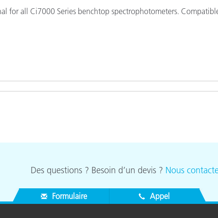
étiques
nal for all Ci7000 Series benchtop spectrophotometers. Compatibl
Papier
Matériaux de Constructio
Biens Durables
Des questions ? Besoin d’un devis ?
Nous contacte
Formulaire
Appel