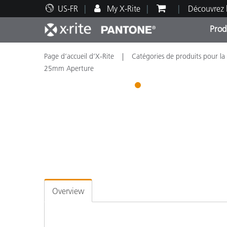
US-FR
My X-Rite
Découvrez 
Prod
Page d’accueil d’X-Rite
Catégories de produits pour la
Top Produits
Impression et Emballage
Assistance technique
Ressources éducatives
Catég
Peint
Servi
Forma
25mm Aperture
1
Brand
Automobile
Textil
Overview
Fabri