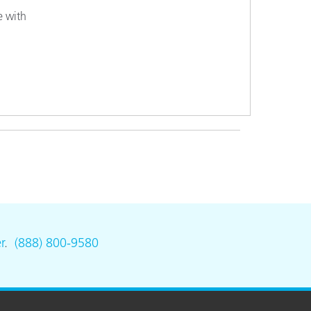
e with
n
r
.
(888) 800-9580