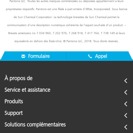
Pantone LLC. Toutes les autres marques commerciales ou déposées appartiennent à leurs
propriétaires respectifs. Pantone est une filiale à part entière d’XRite, Incorporated. Sous licence
de Sun Chemical Corporation. La technologie brevetée de Sun Chemical permet la
communication d’une description numérique cohérente de l’aspect souhaité d’un produit. –
Brevets américains no 7 034 960, 7 202 976, 7 268 918, 7 417 764, 7 738 149 et leurs
équivalents en dehors des États-Unis. © Pantone LLC, 2018. Tous droits réservés.
Formulaire
Appel
À propos de
Service et assistance
Produits
Support
Solutions complémentaires