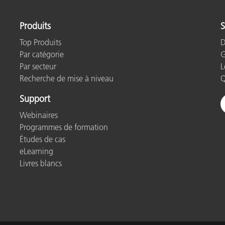
étiques
Papier
Produits
S
Matériaux de Constructio
Top Produits
D
Par catégorie
G
Biens Durables
Par secteur
L
Recherche de mise à niveau
Q
Support
Webinaires
Programmes de formation
Études de cas
eLearning
Livres blancs