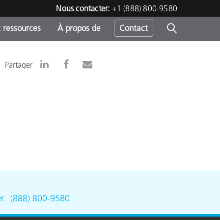
Nous contacter:
+1 (888) 800-9580
 ressources
À propos de
Contact
Partager
h
s
r
.
(888) 800-9580