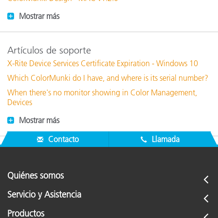
Mostrar más
Artículos de soporte
X-Rite Device Services Certificate Expiration - Windows 10
Which ColorMunki do I have, and where is its serial number?
When there's no monitor showing in Color Management,
Devices
Mostrar más
Contacto
Llamada
Quiénes somos
Servicio y Asistencia
Productos