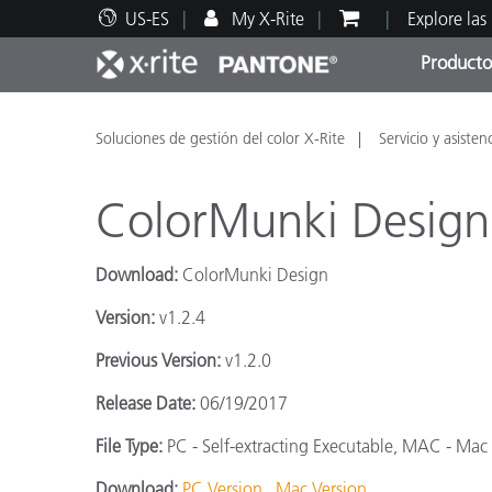
US-ES
My X-Rite
Explore las
Producto
Principales productos
Impresión y Empaques
Soporte técnico
Recursos educativos
Categ
Pintu
Servi
Adies
Soluciones de gestión del color X-Rite
Servicio y asisten
ColorMunki Design
Download:
ColorMunki Design
Brand
Version:
v1.2.4
Automotriz
Previous Version:
v1.2.0
Textil
Release Date:
06/19/2017
File Type:
PC - Self-extracting Executable, MAC - Mac
Download:
PC Version
Mac Version