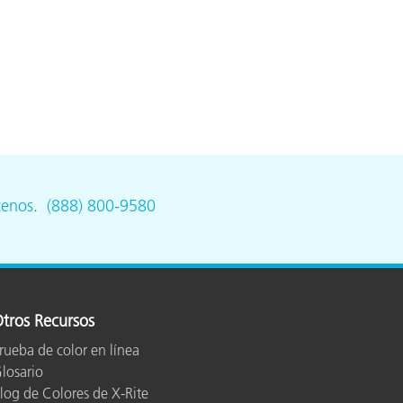
ón
tenos
.
(888) 800-9580
tros Recursos
rueba de color en línea
losario
log de Colores de X-Rite