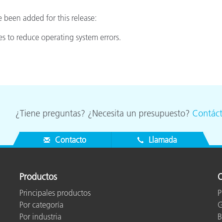
cantes de Cosméticos
Papel
been added for this release:
Materiales de Construcci
s to reduce operating system errors.
Bienes Duraderos
¿Tiene preguntas? ¿Necesita un presupuesto?
Contác
Contacto
Llamada
Productos
O
Principales productos
P
Por categoría
G
Por industria
B