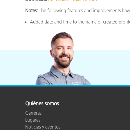
Plásticos
Fabri
Notes:
The following features and improvements have 
Added date and time to the name of created profile
Quiénes somos
Carreras
Lugares
Noticias y eventos