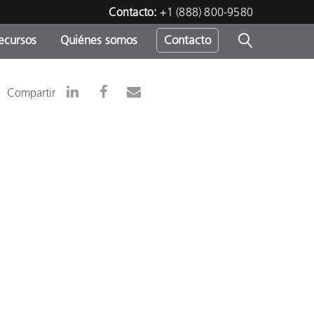
Contacto:
+1 (888) 800-9580
ecursos
Quiénes somos
Contacto
ipo
Compartir
u