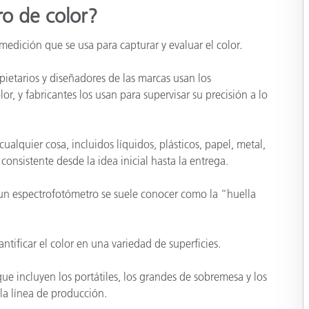
cantes de Cosméticos
o de color?
Papel
Materiales de Construcci
edición que se usa para capturar y evaluar el color.
Bienes Duraderos
opietarios y diseñadores de las marcas usan los
or, y fabricantes los usan para supervisar su precisión a lo
lquier cosa, incluidos líquidos, plásticos, papel, metal,
consistente desde la idea inicial hasta la entrega.
 un espectrofotómetro se suele conocer como la “huella
ntificar el color en una variedad de superficies.
e incluyen los portátiles, los grandes de sobremesa y los
 la línea de producción.