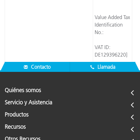
Value Added Tax
Identification
No.:
VAT ID:
DE129396220]
Contacto
Llamada
Quiénes somos
Servicio y Asistencia
Productos
Recursos
Otros Recursos