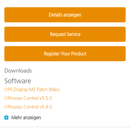
Details anzeigen
Request Service
Register Your Product
Downloads
Software
i1PCDisplay M2 Patch (Mac)
i1Process Control v5.5.0
i1Process Control v5.4.0
Mehr anzeigen