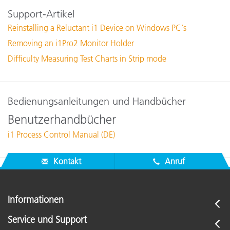
Support-Artikel
Reinstalling a Reluctant i1 Device on Windows PC's
Removing an i1Pro2 Monitor Holder
Difficulty Measuring Test Charts in Strip mode
Bedienungsanleitungen und Handbücher
Benutzerhandbücher
i1 Process Control Manual (DE)
Kontakt
Anruf
Informationen
Service und Support