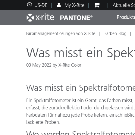
US-DE
My X-Rite
Aktuelle 
Produkt
Farbmanagementlösungen von X-Rite
Farben-Blog
Spitzenprodukte
Druck und Verpackung
Technischer Support
Pädagogische Ressourcen
Produ
Anstr
Servi
Ausbi
Was misst ein Spek
03 May 2022 by X-Rite Color
Brand
Was misst ein Spektralfotom
Automobil
Textil
Ein Spektralfotometer ist ein Gerät, das Farben misst
erfasst, die zurückreflektiert oder durchgelassen wir
Farbdaten für nahezu jede Probe liefern, einschließli
lackierte Proben.
Wo werden Spektralfotomete
Kosme