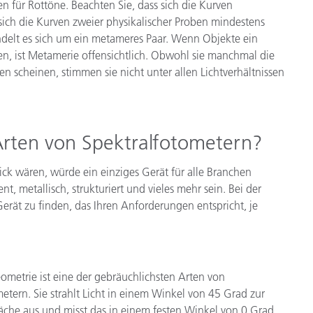
en für Rottöne. Beachten Sie, dass sich die Kurven
ich die Kurven zweier physikalischer Proben mindestens
ndelt es sich um ein metameres Paar. Wenn Objekte ein
n, ist Metamerie offensichtlich. Obwohl sie manchmal die
en scheinen, stimmen sie nicht unter allen Lichtverhältnissen
Arten von Spektralfotometern?
ick wären, würde ein einziges Gerät für alle Branchen
, metallisch, strukturiert und vieles mehr sein. Bei der
Gerät zu finden, das Ihren Anforderungen entspricht, je
metrie ist eine der gebräuchlichsten Arten von
etern. Sie strahlt Licht in einem Winkel von 45 Grad zur
äche aus und misst das in einem festen Winkel von 0 Grad