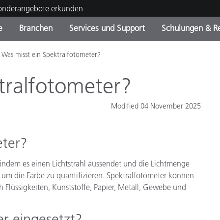
Sonderangebote erkunden
e
Branchen
Services und Support
Schulungen & R
Was misst ein Spektralfotometer?
ktkategorien
ichmittel und Lacke
ce und Wartung
ldung
Eingestellte Produkte - Fi
OEM Display & Printer
Kontakt zu unserem Tea
Beratungen & Audits
Sie Ihr Upgrade
Manufacturers
tralfotometer?
Laufende Sonderaktionen
Modified 04 November 2025
Online Store
Verbrauchsgüter
Top Downloads
 Experience Center
eter?
Weitere Ressourcen
, indem es einen Lichtstrahl aussendet und die Lichtmenge
Food Color Measurement
d, um die Farbe zu quantifizieren. Spektralfotometer können
Biowissenschaften
ch Flüssigkeiten, Kunststoffe, Papier, Metall, Gewebe und
Unterhaltungselektronik
r eingesetzt?
tikhersteller