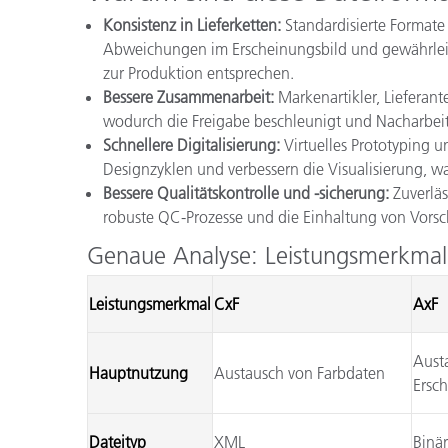
Konsistenz in Lieferketten:
Standardisierte Formate
Abweichungen im Erscheinungsbild und gewährleis
zur Produktion entsprechen.
Bessere Zusammenarbeit:
Markenartikler, Lieferan
wodurch die Freigabe beschleunigt und Nacharbeit 
Schnellere Digitalisierung:
Virtuelles Prototyping u
Designzyklen und verbessern die Visualisierung, w
Bessere Qualitätskontrolle und -sicherung:
Zuverläs
robuste QC-Prozesse und die Einhaltung von Vorsc
Genaue Analyse: Leistungsmerkma
Leistungsmerkmal
CxF
AxF
Aust
Hauptnutzung
Austausch von Farbdaten
Ersc
Dateityp
XML
Binär