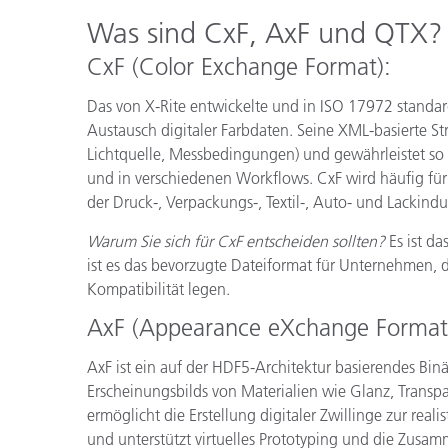
Was sind CxF, AxF und QTX?
CxF (Color Exchange Format):
Das von X-Rite entwickelte und in ISO 17972 standard
Austausch digitaler Farbdaten. Seine XML-basierte St
Lichtquelle, Messbedingungen) und gewährleistet so 
und in verschiedenen Workflows. CxF wird häufig für
der Druck-, Verpackungs-, Textil-, Auto- und Lackindu
Warum Sie sich für CxF entscheiden sollten?
Es ist da
ist es das bevorzugte Dateiformat für Unternehmen, d
Kompatibilität legen.
AxF (Appearance eXchange Format
AxF ist ein auf der HDF5-Architektur basierendes Bin
Erscheinungsbilds von Materialien wie Glanz, Transpar
ermöglicht die Erstellung digitaler Zwillinge zur rea
und unterstützt virtuelles Prototyping und die Zusamm