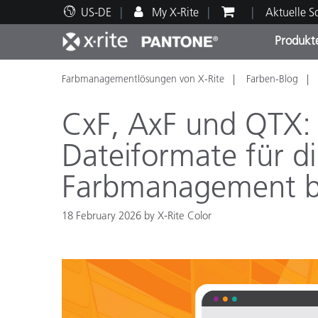
US-DE
My X-Rite
Aktuelle 
Produkt
Farbmanagementlösungen von X-Rite
Farben-Blog
Spitzenprodukte
Druck und Verpackung
Technischer Support
Pädagogische Ressourcen
Produ
Anstr
Servi
Ausbi
CxF, AxF und QTX:
Dateiformate für di
Farbmanagement bei
Brand
Automobil
18 February 2026 by X-Rite Color
Textil
Kosme