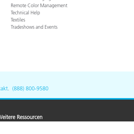
Remote Color Management
Technical Help
Textiles
Tradeshows and Events
akt
.
(888) 800-9580
eitere Ressourcen
-Rite Online-Farbsehtest
lossar