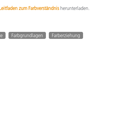
Leitfaden zum Farbverständnis
herunterladen.
te
Farbgrundlagen
Farberziehung