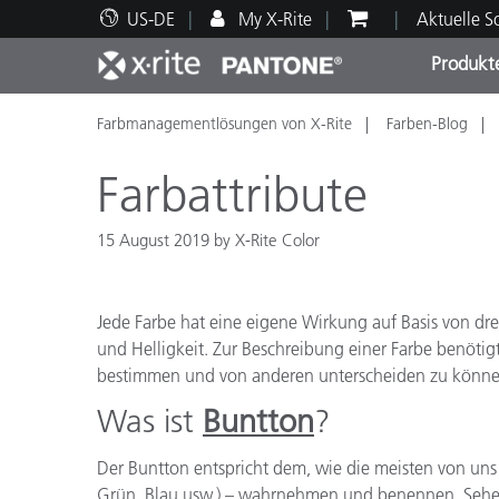
US-DE
My X-Rite
Aktuelle 
Produkt
Farbmanagementlösungen von X-Rite
Farben-Blog
Spitzenprodukte
Druck und Verpackung
Technischer Support
Pädagogische Ressourcen
Produ
Anstr
Servi
Ausbi
Farbattribute
15 August 2019 by X-Rite Color
Brand
Jede Farbe hat eine eigene Wirkung auf Basis von dr
Automobil
und Helligkeit. Zur Beschreibung einer Farbe benötig
Textil
bestimmen und von anderen unterscheiden zu könne
Was ist
Buntton
?
Der Buntton entspricht dem, wie die meisten von un
Kosme
Grün, Blau usw.) – wahrnehmen und benennen. Sehen 