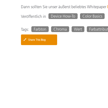
Dann sollten Sie unser äußerst beliebtes Whitepaper
Device How-To
Color Basics
Veröffentlich in
Farbton
Chroma
Wert
Farbattribu
Tags:
🔗
Share This Blog