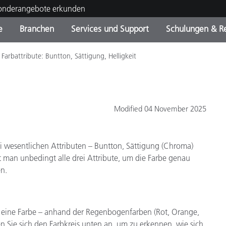
Sonderangebote erkunden
e
Branchen
Services und Support
Schulungen & R
Farbattribute: Buntton, Sättigung, Helligkeit
ktkategorien
ichmittel und Lacke
ce und Wartung
ldung
Eingestellte Produkte - Fi
OEM Display & Printer
Kontakt zu unserem Tea
Beratungen & Audits
Sie Ihr Upgrade
Manufacturers
Laufende Sonderaktionen
Modified 04 November 2025
Online Store
Verbrauchsgüter
Top Downloads
 Experience Center
ei wesentlichen Attributen – Buntton, Sättigung (Chroma)
Weitere Ressourcen
t man unbedingt alle drei Attribute, um die Farbe genau
Food Color Measurement
n.
Biowissenschaften
s eine Farbe – anhand der Regenbogenfarben (Rot, Orange,
Unterhaltungselektronik
tikhersteller
Sie sich den Farbkreis unten an, um zu erkennen, wie sich