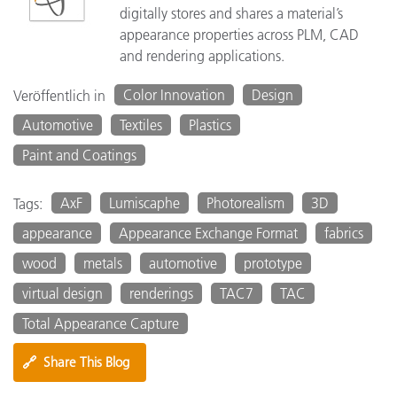
digitally stores and shares a material’s
appearance properties across PLM, CAD
and rendering applications.
Color Innovation
Design
Veröffentlich in
Automotive
Textiles
Plastics
Paint and Coatings
AxF
Lumiscaphe
Photorealism
3D
Tags:
appearance
Appearance Exchange Format
fabrics
wood
metals
automotive
prototype
virtual design
renderings
TAC7
TAC
Total Appearance Capture
🔗
Share This Blog