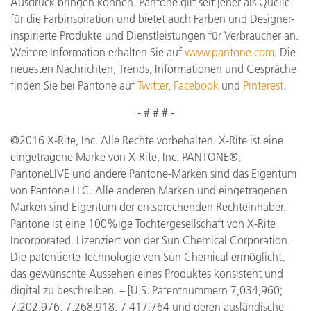
Ausdruck bringen können. Pantone gilt seit jeher als Quelle
für die Farbinspiration und bietet auch Farben und Designer-
inspirierte Produkte und Dienstleistungen für Verbraucher an.
Weitere Information erhalten Sie auf
www.pantone.com
. Die
neuesten Nachrichten, Trends, Informationen und Gespräche
finden Sie bei Pantone auf
Twitter
,
Facebook
und
Pinterest
.
- # # # -
©2016 X-Rite, Inc. Alle Rechte vorbehalten. X-Rite ist eine
eingetragene Marke von X-Rite, Inc. PANTONE®,
PantoneLIVE und andere Pantone-Marken sind das Eigentum
von Pantone LLC. Alle anderen Marken und eingetragenen
Marken sind Eigentum der entsprechenden Rechteinhaber.
Pantone ist eine 100%ige Tochtergesellschaft von X-Rite
Incorporated. Lizenziert von der Sun Chemical Corporation.
Die patentierte Technologie von Sun Chemical ermöglicht,
das gewünschte Aussehen eines Produktes konsistent und
digital zu beschreiben. – [U.S. Patentnummern 7,034,960;
7,202,976; 7,268,918; 7,417,764 und deren ausländische