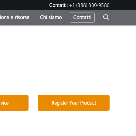
Contatti:
+1 (888) 800-9580
one e risorse
Chi siamo
Contatti
-
o
rvice
Register Your Product
sumo