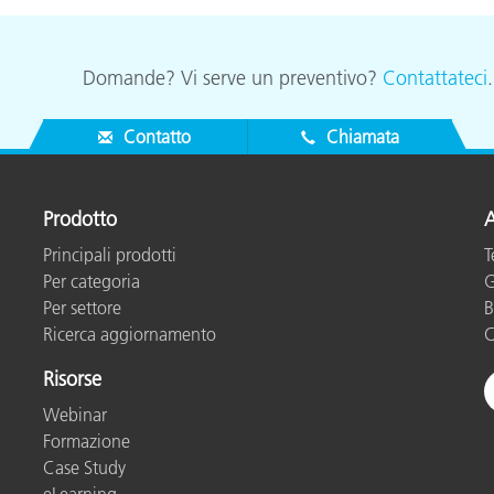
Domande? Vi serve un preventivo?
Contattateci
Contatto
Chiamata
Prodotto
A
Principali prodotti
T
Per categoria
G
Per settore
B
Ricerca aggiornamento
C
Risorse
Webinar
Formazione
Case Study