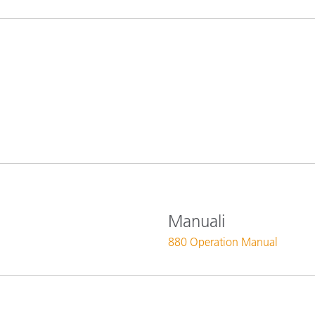
Carta
Materiali per l’edilizia
Beni Durevoli
Manuali
880 Operation Manual