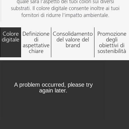
quale sarà l’aspetto dei tuoi colori sui diversi
substrati. Il colore digitale consente inoltre ai tuoi
fornitori di ridurre l’impatto ambientale.
Colore
Definizione
Consolidamento
Promozione
digitale
di
del valore del
degli
aspettative
brand
obiettivi di
chiare
sostenibilità