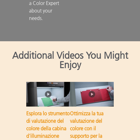
a Color Expert 
about your 
needs.

Additional Videos You Might
Enjoy
Esplora lo strumento
Ottimizza la tua
di valutazione del
valutazione del
colore della cabina
colore con il
d'illuminazione
supporto per la