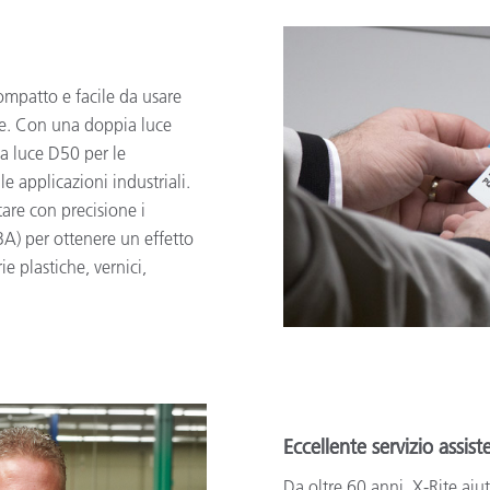
ompatto e facile da usare
ore. Con una doppia luce
la luce D50 per le
e applicazioni industriali.
are con precisione i
A) per ottenere un effetto
e plastiche, vernici,
Eccellente servizio assis
Da oltre 60 anni, X-Rite aiut