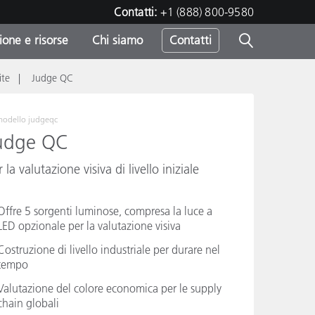
Contatti:
+1 (888) 800-9580
one e risorse
Chi siamo
Contatti
ite
Judge QC
-
o
modello
judgeqc
udge QC
r la valutazione visiva di livello iniziale
Offre 5 sorgenti luminose, compresa la luce a
LED opzionale per la valutazione visiva
Costruzione di livello industriale per durare nel
tempo
Valutazione del colore economica per le supply
chain globali
sumo