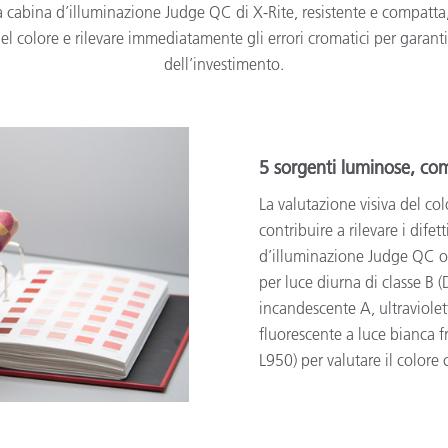
La cabina d’illuminazione Judge QC di X-Rite, resistente e compat
del colore e rilevare immediatamente gli errori cromatici per garant
dell’investimento.
5 sorgenti luminose, com
La valutazione visiva del co
contribuire a rilevare i dife
d’illuminazione Judge QC o
per luce diurna di classe B 
incandescente A, ultraviolet
fluorescente a luce bianca 
L950) per valutare il colore 