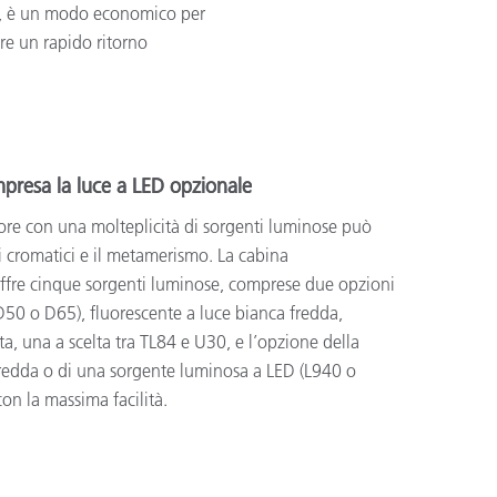
ta, è un modo economico per
ire un rapido ritorno
presa la luce a LED opzionale
lore con una molteplicità di sorgenti luminose può
tti cromatici e il metamerismo. La cabina
ffre cinque sorgenti luminose, comprese due opzioni
(D50 o D65), fluorescente a luce bianca fredda,
ta, una a scelta tra TL84 e U30, e l’opzione della
fredda o di una sorgente luminosa a LED (L940 o
con la massima facilità.