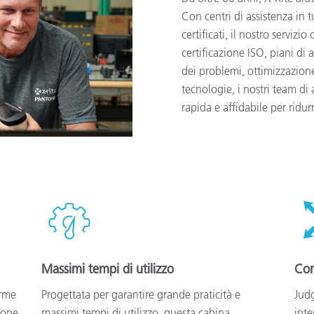
Con centri di assistenza in t
certificati, il nostro servi
certificazione ISO, piani di 
dei problemi, ottimizzazion
tecnologie, i nostri team di
rapida e affidabile per ridur
Massimi tempi di utilizzo
Com
orme
Progettata per garantire grande praticità e
Judg
ione
massimi tempi di utilizzo, questa cabina
inte