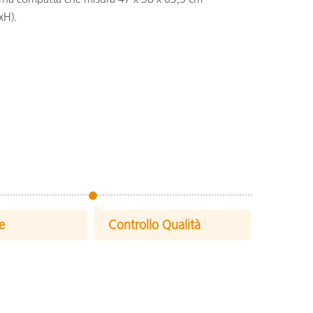
xH).
e
Controllo Qualità