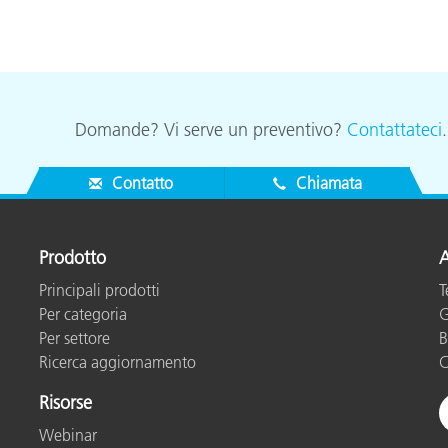
Domande? Vi serve un preventivo?
Contattateci
Contatto
Chiamata
Prodotto
A
Principali prodotti
T
Per categoria
G
Per settore
B
Ricerca aggiornamento
C
Risorse
Webinar