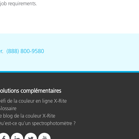
 job requirements.
n
r
.
(888) 800-9580
olutions complémentaires
éfi de la couleur en ligne X-Rite
lossaire
e blog de la couleur X-Rite
u’est-ce qu’un spectrophotomètre ?