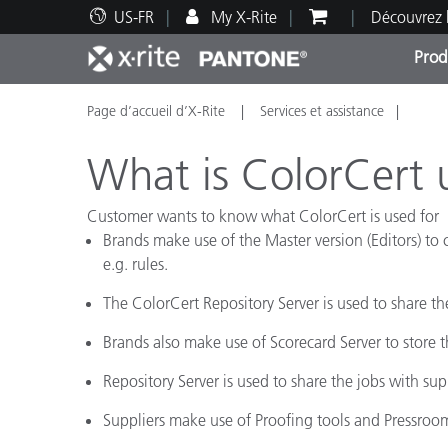
US-FR
My X-Rite
Découvrez 
Prod
Page d’accueil d’X-Rite
Services et assistance
Top Produits
Impression et Emballage
Assistance technique
Ressources éducatives
Catég
Peint
Servi
Forma
What is ColorCert 
Customer wants to know what ColorCert is used for
Brands make use of the Master version (Editors) to 
e.g. rules.
Brand
Automobile
The ColorCert Repository Server is used to share the
Textil
Brands also make use of Scorecard Server to store t
Repository Server is used to share the jobs with supp
Suppliers make use of Proofing tools and Pressroom 
Fabri