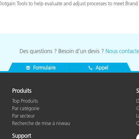
Dotgain Tools to help evaluate and adjust processes to meet Brand
étiques
Papier
Matériaux de Constructio
Biens Durables
Des questions ? Besoin d’un devis ?
Nous contacte
Formulaire
Appel
Produits
S
Top Produits
D
Par catégorie
G
Par secteur
L
Recherche de mise à niveau
Q
Support