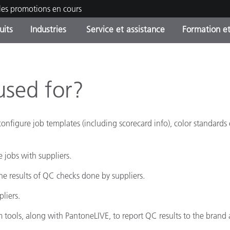
les promotions en cours
uits
Industries
Service et assistance
Formation et
ories de produits
ures et Revêtements
ce et maintenance
tion
Produits arrêtes - Trouvez
OEM Display & Printer
Contactez notre équipe
Consultations et audits
votre mise à niveau
Manufacturers
used for?
Promotions et Ventes Flas
Online Store
Biens de Consommation
configure job templates (including scorecard info), color standards 
Meilleurs téléchargement
Emballés
 Experience Center
Autres ressources
 jobs with suppliers.
e
he results of QC checks done by suppliers.
Food Color Measurement
liers.
Industrie Pharmaceutique
tools, along with PantoneLIVE, to report QC results to the brand a
Électronique Grand Public
cants de Produits