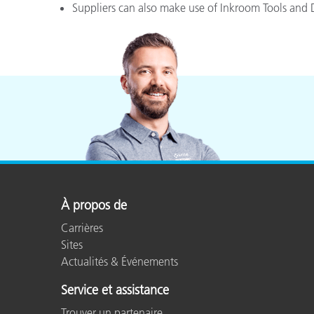
Suppliers can also make use of Inkroom Tools and 
Cosm
Plastiques
À propos de
Carrières
Sites
Actualités & Événements
Service et assistance
Trouver un partenaire