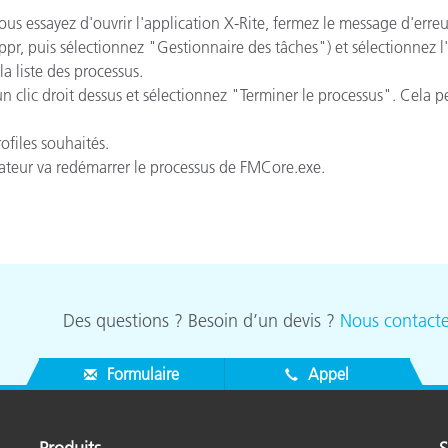
étiques
vous essayez
d'ouvrir l'application
X
-Rite
, fermez
le message d'erreu
Papier
ppr
, puis sélectionnez
"
Gestionnaire des tâches
"
)
et sélectionnez
l'
la liste des processus
.
Matériaux de Constructio
un clic droit
dessus et sélectionnez
"Terminer le processus
"
.
Cela p
Biens Durables
rofiles
souhaités
.
ateur
va redémarrer
le processus de
FMCore.exe
.
Des questions ? Besoin d’un devis ?
Nous contacte
Formulaire
Appel