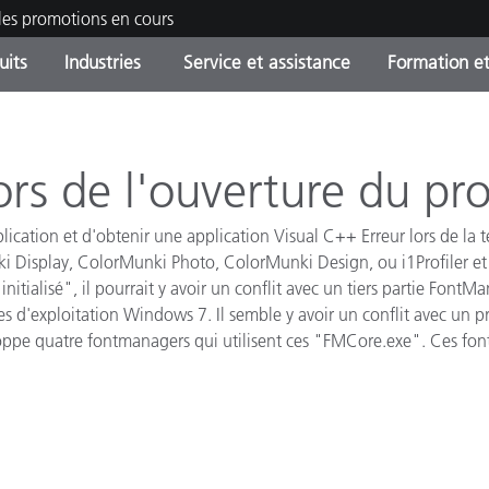
les promotions en cours
uits
Industries
Service et assistance
Formation et
ories de produits
ures et Revêtements
ce et maintenance
tion
Produits arrêtes - Trouvez
OEM Display & Printer
Contactez notre équipe
Consultations et audits
votre mise à niveau
Manufacturers
lors de l'ouverture du 
Promotions et Ventes Flas
pplication et d'obtenir une application Visual C++ Erreur lors de la
Online Store
Biens de Consommation
i Display
,
ColorMunki Photo
,
ColorMunki Design
,
ou
i1Profiler
et
Meilleurs téléchargement
Emballés
initialisé"
,
il pourrait y avoir
un conflit avec
un tiers
partie
FontMa
 Experience Center
es
d'exploitation Windows
7
.
Il semble y avoir
un conflit avec
un p
Autres ressources
oppe
quatre
fontmanagers
qui utilisent
ces
"
FMCore.exe
"
.
Ces
fon
e
Food Color Measurement
Industrie Pharmaceutique
Électronique Grand Public
cants de Produits