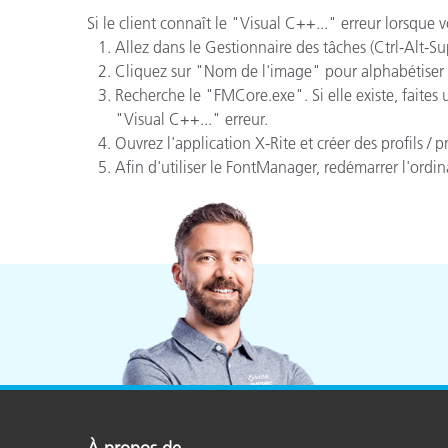
Cosm
Plastiques
Si le client
connaît
le
"
Visual C++
...
"
erreur lorsque 
Allez dans le Gestionnaire
des tâches (
Ctrl
-Alt-Su
Cliquez sur
"
Nom de l'image
" pour
alphabétiser
Recherche le "
FMCore.exe
"
.
Si
elle existe
,
faites 
"
Visual C++
...
"
erreur.
Ouvrez l'application
X-Rite
et créer
des
profils
/ p
Afin
d'utiliser le
FontManager
,
redémarrer l'ordin