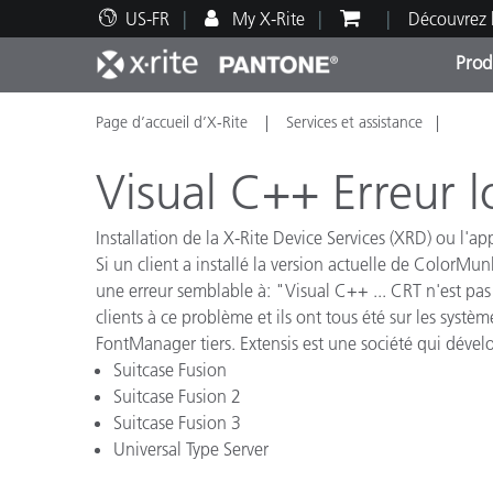
US-FR
My X-Rite
Découvrez 
Prod
Page d’accueil d’X-Rite
Services et assistance
Top Produits
Impression et Emballage
Assistance technique
Ressources éducatives
Catég
Peint
Servi
Forma
Visual C++ Erreur 
Installation de la X-Rite Device Services (XRD) ou l'a
Si un
client a installé
la version actuelle de
ColorMunk
une erreur semblable à
:
"
Visual C++
...
CRT
n'est pas 
Brand
clients
à ce problème
et ils ont tous
été
sur les systèm
Automobile
FontManager
tiers.
Extensis est
une société qui dével
Textil
Suitcase Fusion
Suitcase Fusion 2
Suitcase Fusion 3
Universal Type Server
Fabri