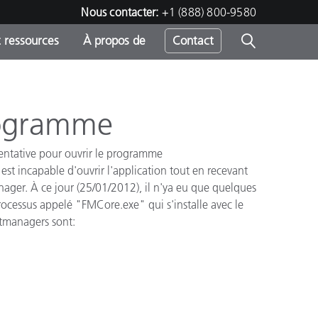
Nous contacter:
+1 (888) 800-9580
 ressources
À propos de
Contact
programme
h
 tentative pour ouvrir le programme
est incapable d'ouvrir
l'application
tout en recevant
s
nager
.
À ce jour
(
25/01/2012
)
,
il n'ya eu que
quelques
rocessus appelé
"
FMCore.exe
"
qui s'installe avec
le
tmanagers
sont
: