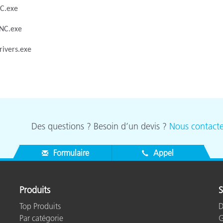
étiques
NC.exe
Papier
0NC.exe
Matériaux de Constructio
rivers.exe
Biens Durables
Des questions ? Besoin d’un devis ?
Nous contacte
Formulaire
Appel
Produits
S
Top Produits
D
Par catégorie
G