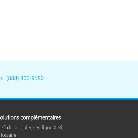
n
r
.
(888) 800-9580
olutions complémentaires
éfi de la couleur en ligne X-Rite
lossaire