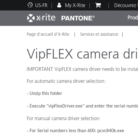
US-FR
My X-Rite
Découvrez 
Prod
Page d’accueil d’X-Rite
Services et assistance
Top Produits
Impression et Emballage
Assistance technique
Ressources éducatives
Catég
Peint
Servi
Forma
VipFLEX camera driv
IMPORTANT: VipFLEX camera driver needs to be instal
For automatic camera driver selection:
Brand
Automobile
‐
Unzip this folder
Textil
‐
Execute "vipFlexDriver.exe" and enter the serial numb
For manual camera driver selection:
‐
For Serial numbers less than 600: pcvc840k.exe
Fabri