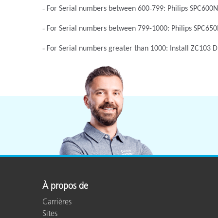
Cosm
‐
For Serial numbers between 600
‐
799: Philips SPC600
Plastiques
‐
For Serial numbers between 799-1000: Philips SPC65
‐
For Serial numbers greater than 1000: Install ZC103 D
À propos de
Carrières
Sites