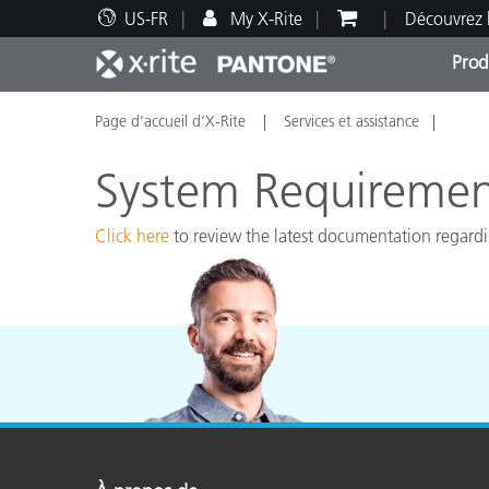
US-FR
My X-Rite
Découvrez 
Prod
Page d’accueil d’X-Rite
Services et assistance
Top Produits
Impression et Emballage
Assistance technique
Ressources éducatives
Catég
Peint
Servi
Forma
System Requiremen
Click here
to review the latest documentation regar
Brand
Automobile
Textil
Fabri