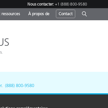
Nous contacter:
+1 (888) 800-9580
 ressources
À propos de
Contact
US
h
s.
s
r
.
(888) 800-9580