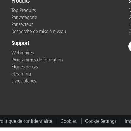
Produits
S
étiques
Top Produits
D
Papier
Par catégorie
G
Matériaux de Constructio
Par secteur
L
Recherche de mise à niveau
Q
Biens Durables
Support
Webinaires
Programmes de formation
Études de cas
eLearning
Livres blancs
Politique de confidentialité
Cookies
Cookie Settings
Imp