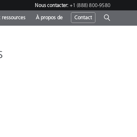
Nous contacter:
+1 (888) 800-9580
 ressources
À propos de
Contact
s
h
s