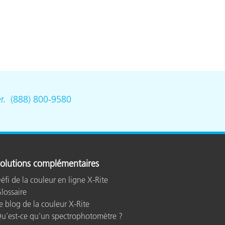
n
r
.
(888) 800-9580
olutions complémentaires
éfi de la couleur en ligne X-Rite
lossaire
e blog de la couleur X-Rite
u’est-ce qu’un spectrophotomètre ?