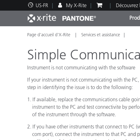
US-FR
My X-Rite
Découvrez 
Prod
Page d’accueil d’X-Rite
Services et assistance
Top Produits
Impression et Emballage
Assistance technique
Ressources éducatives
Catég
Peint
Servi
Forma
Simple Communicati
Instrument is not communicating with the software
If your instrument is not communicating with the PC, 
Brand
step in identifying the issue is to do the following:
Automobile
1. If available, replace the communications cable g
Textil
instrument to the PC and test connectivite by perfo
of the instrument through the software.
2. If you have other instruments that connect to PC
com port), connect the instrument to that PC and p
Fabri