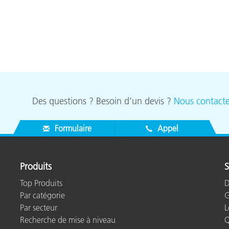
étiques
Papier
Matériaux de Constructio
Biens Durables
Des questions ? Besoin d’un devis ?
Nous contacte
Formulaire
Appel
Produits
S
Top Produits
D
Par catégorie
G
Par secteur
L
Recherche de mise à niveau
Q