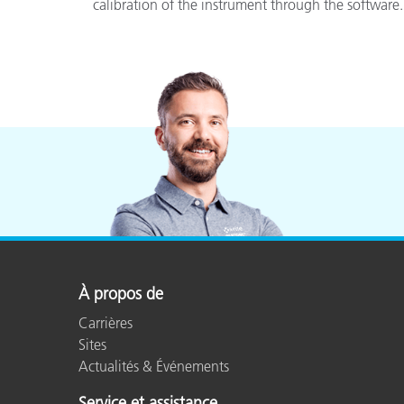
calibration of the instrument through the software.
Cosm
Plastiques
À propos de
Carrières
Sites
Actualités & Événements
Service et assistance