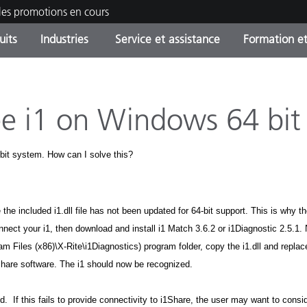
les promotions en cours
uits
Industries
Service et assistance
Formation et
ories de produits
ures et Revêtements
ce et maintenance
tion
Produits arrêtes - Trouvez
OEM Display & Printer
Contactez notre équipe
Consultations et audits
votre mise à niveau
Manufacturers
ee i1 on Windows 64 bit
Promotions et Ventes Flas
bit system. How can I solve this?
Online Store
Biens de Consommation
Meilleurs téléchargement
Emballés
 Experience Center
Autres ressources
the included i1.dll file has not been updated for 64-bit support. This is why 
e
onnect your i1, then download and install i1 Match 3.6.2 or i1Diagnostic 2.5.1
Food Color Measurement
m Files (x86)\X-Rite\i1Diagnostics) program folder, copy the i1.dll and replace
1Share software. The i1 should now be recognized.
Industrie Pharmaceutique
 this fails to provide connectivity to i1Share, the user may want to consider
Électronique Grand Public
cants de Produits