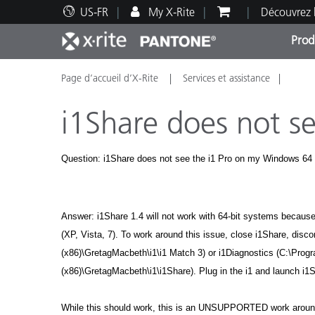
US-FR
My X-Rite
Découvrez 
Prod
Page d’accueil d’X-Rite
Services et assistance
Top Produits
Impression et Emballage
Assistance technique
Ressources éducatives
Catég
Peint
Servi
Forma
i1Share does not s
Question: i1Share does not see the i1 Pro on my Windows 64 
Brand
Automobile
Answer: i1Share 1.4 will not work with 64-bit systems because 
Textil
(XP, Vista, 7). To work around this issue, close i1Share, disc
(x86)\GretagMacbeth\i1\i1 Match 3) or i1Diagnostics (C:\Progra
(x86)\GretagMacbeth\i1\i1Share). Plug in the i1 and launch i
While this should work, this is an UNSUPPORTED work around. If
Fabri