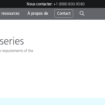
Nous contacter:
+1 (888) 800-9580
 ressources
À propos de
Contact
series
h
he requirements of the
s