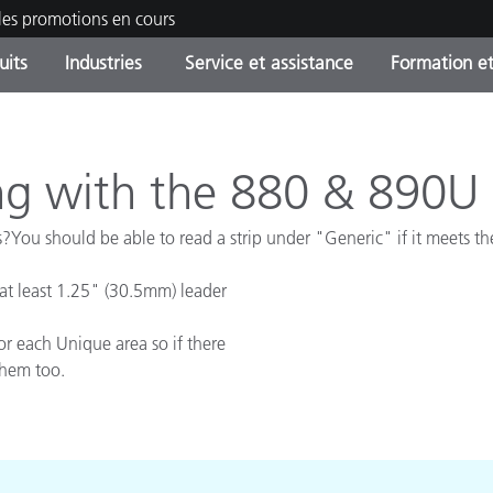
les promotions en cours
uits
Industries
Service et assistance
Formation et
ories de produits
ures et Revêtements
ce et maintenance
tion
Produits arrêtes - Trouvez
OEM Display & Printer
Contactez notre équipe
Consultations et audits
votre mise à niveau
Manufacturers
ng with the 880 & 890U 
Promotions et Ventes Flas
s?You should be able to read a strip under "Generic" if it meets t
Online Store
Biens de Consommation
Meilleurs téléchargement
Emballés
at least 1.25" (30.5mm) leader
 Experience Center
Autres ressources
r each Unique area so if there
e
them too.
Food Color Measurement
Industrie Pharmaceutique
Électronique Grand Public
cants de Produits