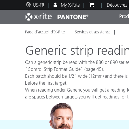
US-FR
My X-Rite
Découvrez 
Prod
Page d’accueil d’X-Rite
Services et assistance
Top Produits
Impression et Emballage
Assistance technique
Ressources éducatives
Catég
Peint
Servi
Forma
Generic strip readi
Can a generic strip be read with the 880 or 890 serie
"Control Strip Format Guide" (page 45),
Each patch should be 1/2" wide (12mm) and there is 
Brand
before the first target.
Automobile
When reading under Generic you will get a reading fo
Textil
are spaces between targets you will get readings for 
Fabri