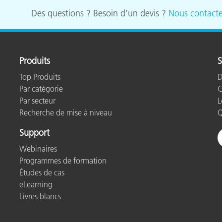
étiques
Des questions ? Besoin d’un devis ?
Nous contacte
Papier
Matériaux de Constructio
Produits
S
Biens Durables
Top Produits
D
Par catégorie
G
Par secteur
L
Recherche de mise à niveau
Q
Support
Webinaires
Programmes de formation
Études de cas
eLearning
Livres blancs