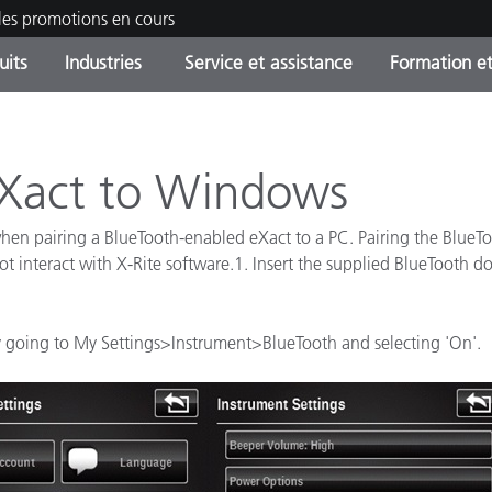
les promotions en cours
uits
Industries
Service et assistance
Formation et
ories de produits
ures et Revêtements
ce et maintenance
tion
Produits arrêtes - Trouvez
OEM Display & Printer
Contactez notre équipe
Consultations et audits
votre mise à niveau
Manufacturers
eXact to Windows
Promotions et Ventes Flas
when pairing a BlueTooth-enabled eXact to a PC. Pairing the BlueTo
Online Store
Biens de Consommation
ot interact with X-Rite software.1. Insert the supplied BlueTooth 
Meilleurs téléchargement
Emballés
 Experience Center
Autres ressources
by going to My Settings>Instrument>BlueTooth and selecting 'On'.
e
Food Color Measurement
Industrie Pharmaceutique
Électronique Grand Public
cants de Produits