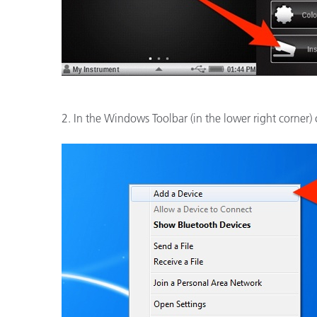
Cosm
Plastiques
2. In the Windows Toolbar (in the lower right corner) 