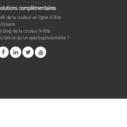
olutions complémentaires
éfi de la couleur en ligne X-Rite
lossaire
e blog de la couleur X-Rite
u’est-ce qu’un spectrophotomètre ?
rint
Conditions d’utilisation
Do Not Sell or Share My Data