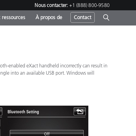
Nous contacter:
+1 (888) 800-9580
 ressources
À propos de
Contact
h
oth-enabled eXact handheld incorrectly can result in
dongle into an available USB port. Windows will
s