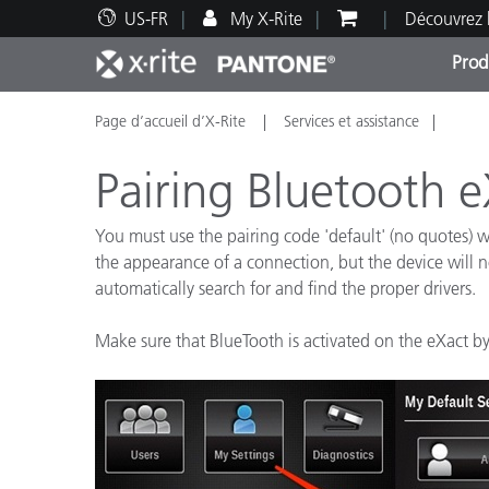
US-FR
My X-Rite
Découvrez 
Prod
Page d’accueil d’X-Rite
Services et assistance
Top Produits
Impression et Emballage
Assistance technique
Ressources éducatives
Catég
Peint
Servi
Forma
Pairing Bluetooth 
You must use the pairing code 'default' (no quotes) 
the appearance of a connection, but the device will n
automatically search for and find the proper drivers.
Brand
Automobile
Make sure that BlueTooth is activated on the eXact 
Textil
Fabri