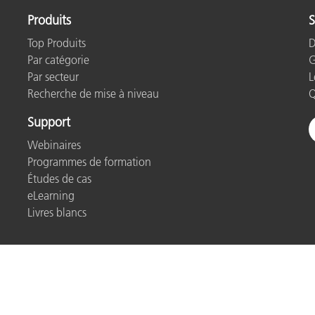
Produits
S
Top Produits
D
Par catégorie
G
Par secteur
L
Recherche de mise à niveau
Q
Support
Webinaires
Programmes de formation
Études de cas
eLearning
Livres blancs
Politique de confidentialité
Cookies
Cookie Settings
Imp