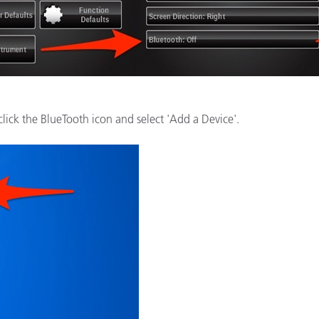
étiques
Papier
Matériaux de Constructio
Biens Durables
click the BlueTooth icon and select 'Add a Device'.