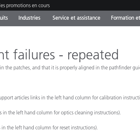
les promotions en cours
uits
Industries
Service et assistance
Formation et
ories de produits
ures et Revêtements
ce et maintenance
tion
Produits arrêtes - Trouvez
OEM Display & Printer
Contactez notre équipe
Consultations et audits
votre mise à niveau
Manufacturers
failures - repeated
Promotions et Ventes Flas
in the patches, and that it is properly aligned in the pathfinder gui
Online Store
Biens de Consommation
Meilleurs téléchargement
Emballés
 Experience Center
Autres ressources
pport articles links in the left hand column for calibration instructi
e
Food Color Measurement
s in the left hand column for optics cleaning instructions).
Industrie Pharmaceutique
 in the left hand column for reset instructions).
Électronique Grand Public
cants de Produits