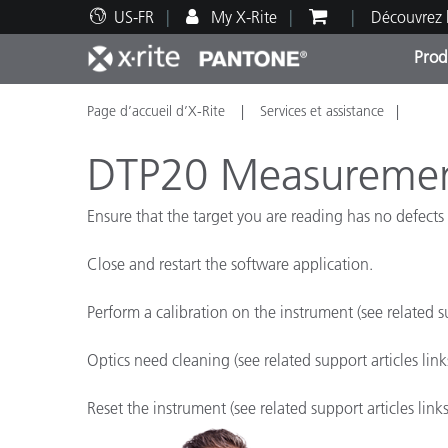
US-FR
My X-Rite
Découvrez 
Prod
Page d’accueil d’X-Rite
Services et assistance
Top Produits
Impression et Emballage
Assistance technique
Ressources éducatives
Catég
Peint
Servi
Forma
DTP20 Measurement 
Ensure that the target you are reading has no defects 
Close and restart the software application.
Brand
Automobile
Perform a calibration on the instrument (see related su
Textil
Optics need cleaning (see related support articles link
Reset the instrument (see related support articles links
Fabri