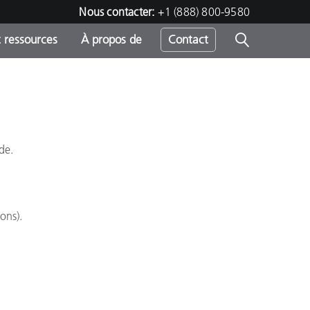
Nous contacter:
+1 (888) 800-9580
 ressources
À propos de
Contact
h
de.
s
ons).