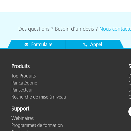
étiques
Papier
Matériaux de Constructio
Des questions ? Besoin d’un devis ?
Nous contacte
Biens Durables
Formulaire
Appel
Produits
S
Top Produits
D
Par catégorie
G
Par secteur
L
Recherche de mise à niveau
Q
Support
Webinaires
Programmes de formation