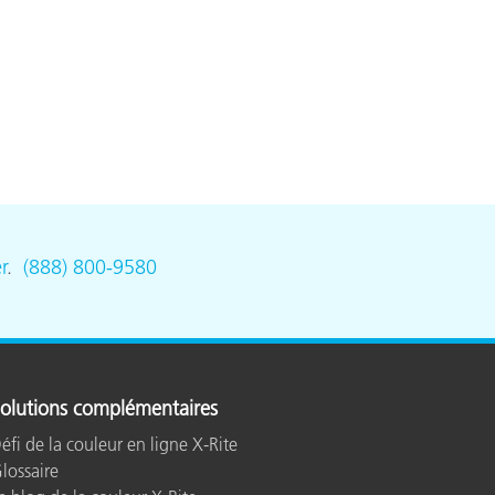
n
r
.
(888) 800-9580
olutions complémentaires
éfi de la couleur en ligne X-Rite
lossaire