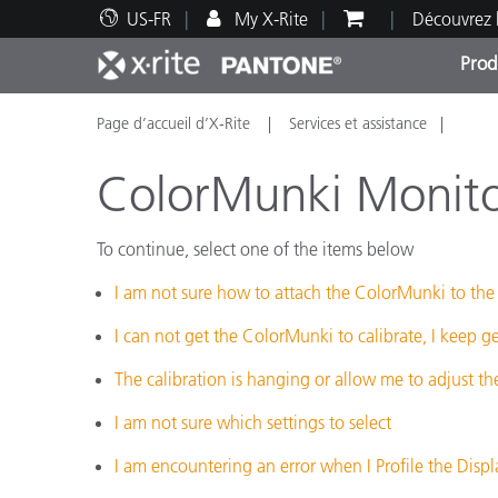
US-FR
My X-Rite
Découvrez 
Prod
Page d’accueil d’X-Rite
Services et assistance
Top Produits
Impression et Emballage
Assistance technique
Ressources éducatives
Catég
Peint
Servi
Forma
ColorMunki Monitor
To continue, select one of the items below
I am not sure how to attach the ColorMunki to the
Brand
Automobile
I can not get the ColorMunki to calibrate, I keep g
Textil
The calibration is hanging or allow me to adjust t
I am not sure which settings to select
I am encountering an error when I Profile the Displ
Fabri