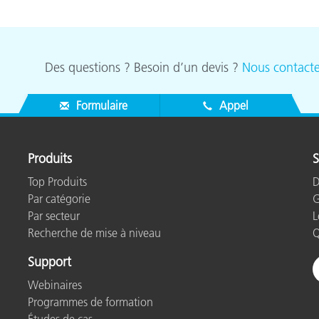
étiques
Papier
Matériaux de Constructio
Des questions ? Besoin d’un devis ?
Nous contacte
Biens Durables
Formulaire
Appel
Produits
S
Top Produits
D
Par catégorie
G
Par secteur
L
Recherche de mise à niveau
Q
Support
Webinaires
Programmes de formation
Études de cas