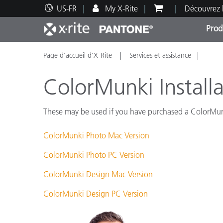
US-FR
My X-Rite
Découvrez 
Prod
Page d’accueil d’X-Rite
Services et assistance
Top Produits
Impression et Emballage
Assistance technique
Ressources éducatives
Catég
Peint
Servi
Forma
ColorMunki Installa
These may be used if you have purchased a ColorMunk
ColorMunki Photo Mac Version
Brand
Automobile
ColorMunki Photo PC Version
Textil
ColorMunki Design Mac Version
ColorMunki Design PC Version
Fabri