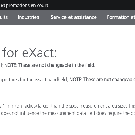
les promotions en cours
uits
Industries
Service et assistance
Formation et
ories de produits
ures et Revêtements
ce et maintenance
tion
Produits arrêtes - Trouvez
OEM Display & Printer
Contactez notre équipe
Consultations et audits
votre mise à niveau
Manufacturers
 for eXact:
Promotions et Ventes Flas
ld;
NOTE: These are not changeable in the field.
Online Store
Biens de Consommation
Meilleurs téléchargement
Emballés
pertures for the eXact handheld;
NOTE: These are not changeable 
 Experience Center
Autres ressources
e
is 1 mm (on radius) larger than the spot measurement area size. Th
Food Color Measurement
, does not influence the measurement data, but does require the o
Industrie Pharmaceutique
Électronique Grand Public
cants de Produits