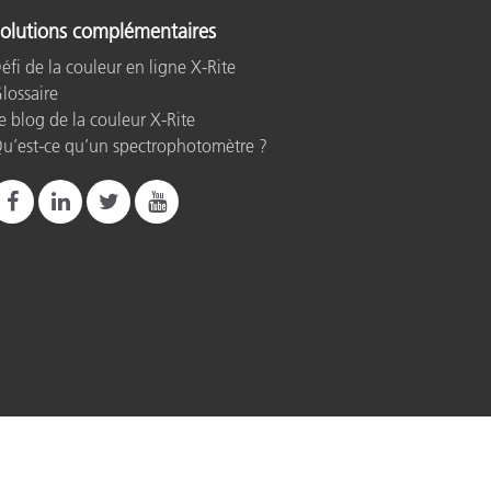
olutions complémentaires
éfi de la couleur en ligne X-Rite
lossaire
e blog de la couleur X-Rite
u’est-ce qu’un spectrophotomètre ?
rint
Conditions d’utilisation
Do Not Sell or Share My Data