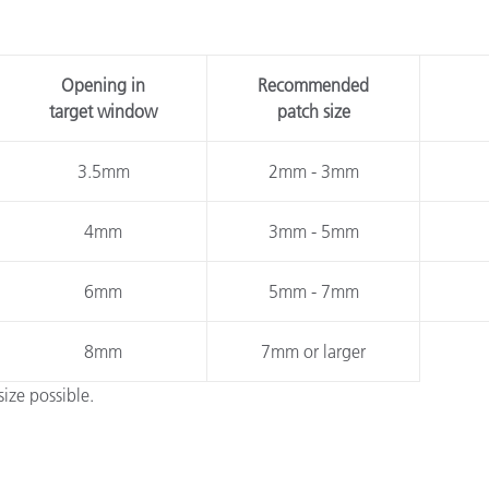
étiques
Papier
Opening in
Recommended
Matériaux de Constructio
target window
patch size
Biens Durables
3.5mm
2mm - 3mm
4mm
3mm - 5mm
6mm
5mm - 7mm
8mm
7mm or larger
ize possible.