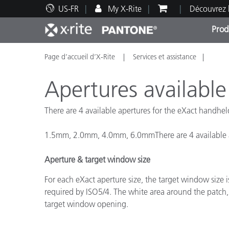
US-FR
My X-Rite
Découvrez 
Prod
Page d’accueil d’X-Rite
Services et assistance
Top Produits
Impression et Emballage
Assistance technique
Ressources éducatives
Catég
Peint
Servi
Forma
Apertures available
There are 4 available apertures for the eXact handhe
1.5mm, 2.0mm, 4.0mm, 6.0mmThere are 4 available a
Brand
Automobile
Aperture & target window size
Textil
For each eXact aperture size, the target window size 
required by ISO5/4. The white area around the patch
target window opening.
Fabri