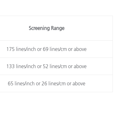
n
Screening Range
175 lines/inch or 69 lines/cm or above
133 lines/inch or 52 lines/cm or above
65 lines/inch or 26 lines/cm or above