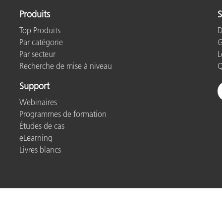
Produits
S
Top Produits
D
Par catégorie
G
Par secteur
L
Recherche de mise à niveau
Q
Support
Webinaires
Programmes de formation
Études de cas
eLearning
Livres blancs
Politique de confidentialité
Cookies
Cookie Settings
Imp