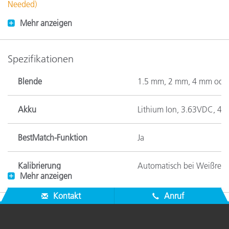
Needed)
Mehr anzeigen
Spezifikationen
Blende
1.5 mm, 2 mm, 4 mm ode
Akku
Lithium Ion, 3.63VDC, 4
BestMatch-Funktion
Ja
Kalibrierung
Automatisch bei Weißrefe
Mehr anzeigen
Farbunterschiede
CIE ∆E* (1976), ∆ECMC, C
Kontakt
Anruf
Farbräume
CIE L*a*b*, CIE L*C*h°