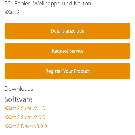
Für Papier, Wellpappe und Karton
eXact 2
Details anzeigen
Request Service
Register Your Product
Downloads
Software
eXact 2 Suite v2.1.0
eXact 2 Suite v2.0.0
eXact 2 Driver v3.0.0