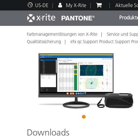
US-DE
My X-Rite
Aktuelle 
Produkt
Farbmanagementlösungen von X-Rite
Service und Sup
Spitzenprodukte
Druck und Verpackung
Technischer Support
Pädagogische Ressourcen
Produ
Anstr
Servi
Ausbi
Qualitätssicherung
efx qc Support Product Support Pro
Brand
Automobil
Textil
1
Downloads
Kosme