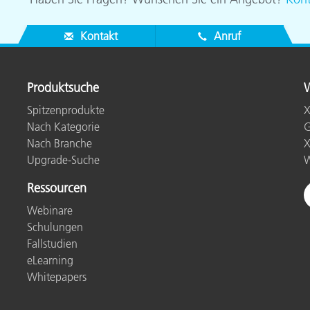
Kontakt
Anruf
Produktsuche
W
Spitzenprodukte
X
Nach Kategorie
G
Nach Branche
X
Upgrade-Suche
W
Ressourcen
Webinare
Schulungen
Fallstudien
eLearning
Whitepapers