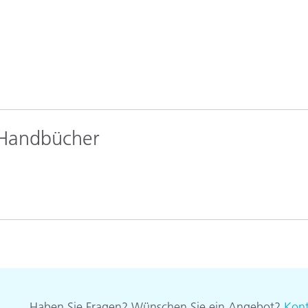
Papier
Baumaterialien
Gebrauchsgüter
 Handbücher
Haben Sie Fragen? Wünschen Sie ein Angebot?
Kont