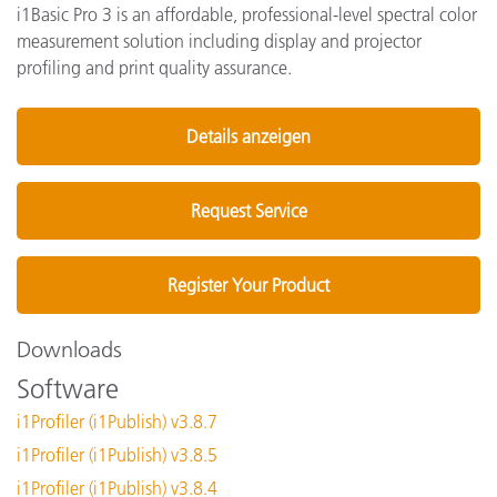
i1Basic Pro 3 is an affordable, professional-level spectral color
measurement solution including display and projector
profiling and print quality assurance.
Details anzeigen
Request Service
Register Your Product
Downloads
Software
i1Profiler (i1Publish) v3.8.7
i1Profiler (i1Publish) v3.8.5
i1Profiler (i1Publish) v3.8.4