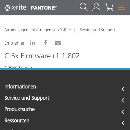
1
Farbmanagementlösungen von X-Rite
Service und Support
Empfehlen
Ci5x Firmware r1.1.802
Name:
$name
Informationen
Service und Support
Produktsuche
Ressourcen