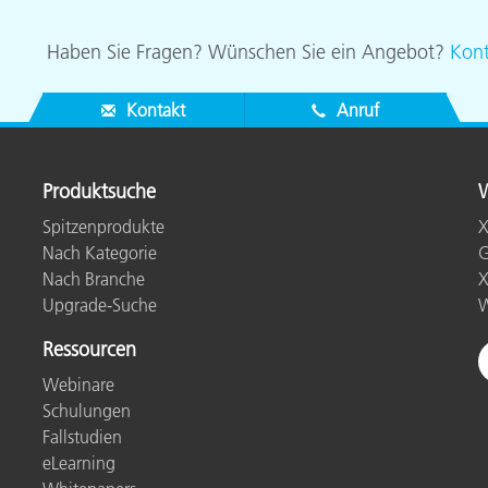
Haben Sie Fragen? Wünschen Sie ein Angebot?
Kont
Kontakt
Anruf
Produktsuche
W
Spitzenprodukte
X
Nach Kategorie
G
Nach Branche
X
Upgrade-Suche
W
Ressourcen
Webinare
Schulungen
Fallstudien
eLearning