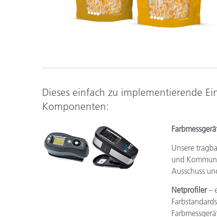
Dieses einfach zu implementierende Ein
Komponenten:
Farbmessgerät
Unsere tragba
und Kommunik
Ausschuss un
Netprofiler
– 
Farbstandards
Farbmessgerä