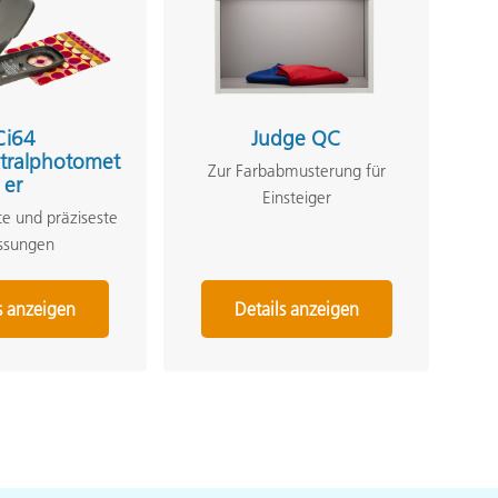
Ci64
Judge QC
tralphotomet
Zur Farbabmusterung für
er
Einsteiger
e und präziseste
ssungen
s anzeigen
Details anzeigen