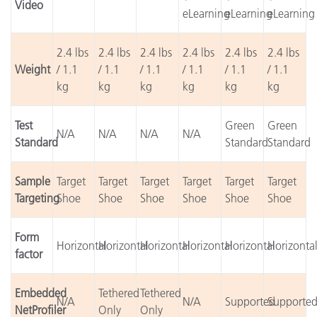
Video
eLearning
eLearning
eLearning
2.4 lbs
2.4 lbs
2.4 lbs
2.4 lbs
2.4 lbs
2.4 lbs
Weight
/ 1.1
/ 1.1
/ 1.1
/ 1.1
/ 1.1
/ 1.1
kg
kg
kg
kg
kg
kg
Test
Green
Green
N/A
N/A
N/A
N/A
Standard
Standard
Standard
Sample
Target
Target
Target
Target
Target
Target
Targeting
Shoe
Shoe
Shoe
Shoe
Shoe
Shoe
Form
Horizontal
Horizontal
Horizontal
Horizontal
Horizontal
Horizonta
factor
Embedded
Tethered
Tethered
N/A
N/A
Supported
Supporte
NetProfiler
Only
Only