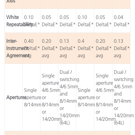
Jobs
White
0.10
0.05
0.05
0.10
0.05
0.04
Repeatability
DeltaE*
DeltaE*
DeltaE*
DeltaE*
DeltaE*
DeltaE*
Inter-
0.40
0.20
0.13
0.4
0.20
0.13
Instrument
DeltaE*
DeltaE*
DeltaE*
DeltaE*
DeltaE*
DeltaE*
Agreement
avg
avg
avg
avg
avg
avg
Dual /
Dual /
Single
Single
switching
switching
aperture
aperture
4/6.5mm
4/6.5mm
Single
4/6.5mm
Single
4/6.5mm
and
and
Apertures
aperture
or
aperture
or
8/14mm
8/14mm
8/14mm
8/14mm
8/14mm
8/14mm
or
or
or
or
14/20mm
14/20mm
14/20mm
14/20mm
(64L)
(64L)