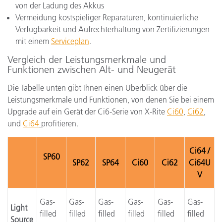
von der Ladung des Akkus
Vermeidung kostspieliger Reparaturen, kontinuierliche
Verfügbarkeit und Aufrechterhaltung von Zertifizierungen
mit einem
Serviceplan
.
Vergleich der Leistungsmerkmale und
Funktionen zwischen Alt- und Neugerät
Die Tabelle unten gibt Ihnen einen Überblick über die
Leistungsmerkmale und Funktionen, von denen Sie bei einem
Upgrade auf ein Gerät der Ci6-Serie von X-Rite
Ci60
,
Ci62
,
und
Ci64
profitieren.
Ci64 /
SP60
SP62
SP64
Ci60
Ci62
Ci64U
V
Gas-
Gas-
Gas-
Gas-
Gas-
Gas-
Light
filled
filled
filled
filled
filled
filled
Source