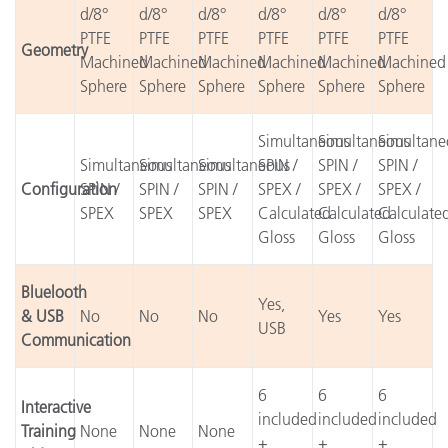
d/8°
d/8°
d/8°
d/8°
d/8°
d/8°
PTFE
PTFE
PTFE
PTFE
PTFE
PTFE
Geometry
Machined
Machined
Machined
Machined
Machined
Machined
Sphere
Sphere
Sphere
Sphere
Sphere
Sphere
Simultaneous
Simultaneous
Simultane
Simultaneous
Simultaneous
Simultaneous
SPIN /
SPIN /
SPIN /
Configuration
SPIN /
SPIN /
SPIN /
SPEX /
SPEX /
SPEX /
SPEX
SPEX
SPEX
Calculated
Calculated
Calculate
Gloss
Gloss
Gloss
Bluelooth
Yes,
& USB
No
No
No
Yes
Yes
USB
Communication
6
6
6
Interactive
included
included
included
Training
None
None
None
+
+
+