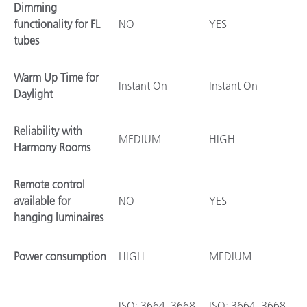
Dimming
functionality for FL
NO
YES
tubes
Warm Up Time for
Instant On
Instant On
Daylight
Reliability with
MEDIUM
HIGH
Harmony Rooms
Remote control
available for
NO
YES
hanging luminaires
Power consumption
HIGH
MEDIUM
ISO: 3664, 3668,
ISO: 3664, 3668,