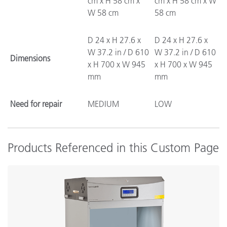
cm x H 58 cm x
cm x H 58 cm x W
W 58 cm
58 cm
D 24 x H 27.6 x
D 24 x H 27.6 x
W 37.2 in / D 610
W 37.2 in / D 610
Dimensions
x H 700 x W 945
x H 700 x W 945
mm
mm
Need for repair
MEDIUM
LOW
Products Referenced in this Custom Page