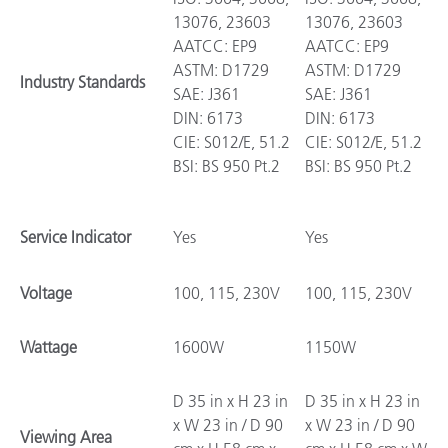
13076, 23603
13076, 23603
AATCC: EP9
AATCC: EP9
ASTM: D1729
ASTM: D1729
Industry Standards
SAE: J361
SAE: J361
DIN: 6173
DIN: 6173
CIE: S012/E, 51.2
CIE: S012/E, 51.2
BSI: BS 950 Pt.2
BSI: BS 950 Pt.2
Service Indicator
Yes
Yes
Voltage
100, 115, 230V
100, 115, 230V
Wattage
1600W
1150W
D 35 in x H 23 in
D 35 in x H 23 in
x W 23 in / D 90
x W 23 in / D 90
Viewing Area