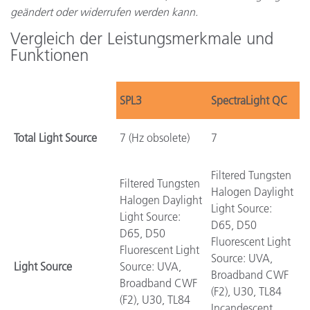
geändert oder widerrufen werden kann.
Vergleich der Leistungsmerkmale und
Funktionen
SPL3
SpectraLight QC
Total Light Source
7 (Hz obsolete)
7
Filtered Tungsten
Filtered Tungsten
Halogen Daylight
Halogen Daylight
Light Source:
Light Source:
D65, D50
D65, D50
Fluorescent Light
Fluorescent Light
Source: UVA,
Light Source
Source: UVA,
Broadband CWF
Broadband CWF
(F2), U30, TL84
(F2), U30, TL84
Incandescent