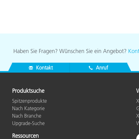
Haben Sie Fragen? Wünschen Sie ein Angebot?
Kont
Kontakt
Anruf
Produktsuche
W
Spitzenprodukte
X
Nach Kategorie
G
Nach Branche
X
Upgrade-Suche
W
Ressourcen