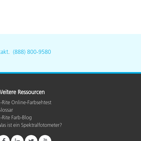
akt
.
(888) 800-9580
eitere Ressourcen
-Rite Online-Farbsehtest
lossar
-Rite Farb-Blog
as ist ein Spektralfotometer?