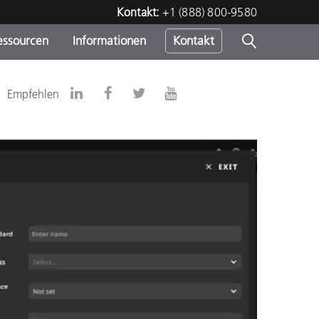
Kontakt:
+1 (888) 800-9580
essourcen
Informationen
Kontakt
nden
m
Empfehlen