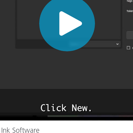
Papier
Baumaterialien
Gebrauchsgüter
 Ink Software