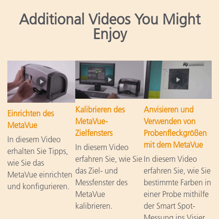
Additional Videos You Might
Enjoy
Kalibrieren des
Anvisieren und
Einrichten des
MetaVue-
Verwenden von
MetaVue
Zielfensters
Probenfleckgrößen
In diesem Video
mit dem MetaVue
In diesem Video
erhalten Sie Tipps,
erfahren Sie, wie Sie
In diesem Video
wie Sie das
das Ziel- und
erfahren Sie, wie Sie
MetaVue einrichten
Messfenster des
bestimmte Farben in
und konfigurieren.
MetaVue
einer Probe mithilfe
kalibrieren.
der Smart Spot-
Messung ins Visier