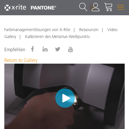
1
Farbmanagementlösungen von X-Rite
Ressourcen
Video
Gallery
Kalibrieren des MetaVue-Weißpunkts
Empfehlen
Return to Gallery