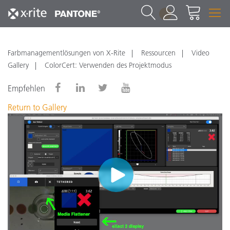
1
Farbmanagementlösungen von X-Rite
Ressourcen
Video
Gallery
ColorCert: Verwenden des Projektmodus
Empfehlen
Return to Gallery