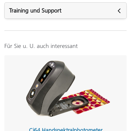
Training und Support
Benötigen Sie Support? Besuchen Sie die
Supportseite
dieses produkts.
Support
Für Sie u. U. auch interessant
Software:
RM200QC Sync v1.4
Support-Artikel:
Verifying RM200QC Sync will work on my system
Siehe Alle Support
Schulungen
Online Training/eLearning:
Farbtheorie: Farbe nach Zahlen
Onsite Training:
Schulungen vor Ort
Ci64 Handspektralphotometer