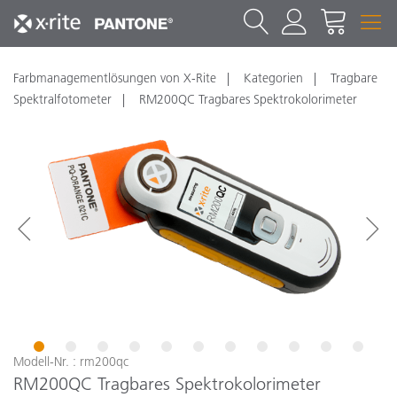
Farbmanagementlösungen von X-Rite
Kategorien
Tragbare
Spektralfotometer
RM200QC Tragbares Spektrokolorimeter
1
2
3
4
5
6
7
8
9
10
11
Modell-Nr. : rm200qc
RM200QC Tragbares Spektrokolorimeter