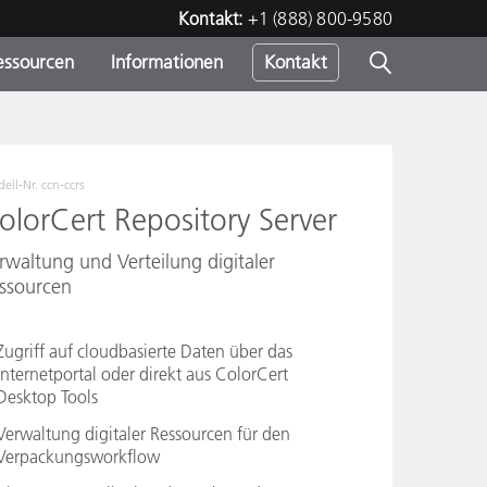
Kontakt:
+1 (888) 800-9580
essourcen
Informationen
Kontakt
nden
m
ell-Nr.
ccn-ccrs
olorCert Repository Server
rwaltung und Verteilung digitaler
ssourcen
Zugriff auf cloudbasierte Daten über das
Internetportal oder direkt aus ColorCert
Desktop Tools
Verwaltung digitaler Ressourcen für den
Verpackungsworkflow