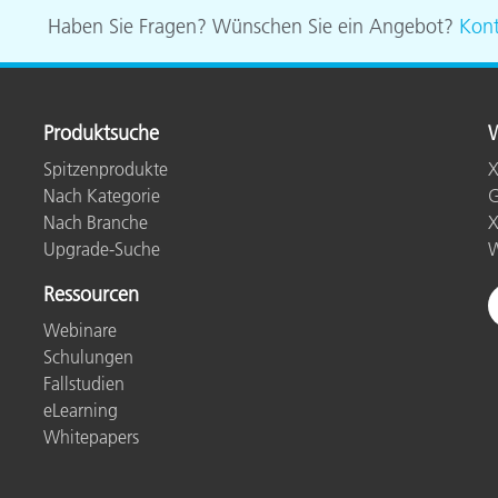
Haben Sie Fragen? Wünschen Sie ein Angebot?
Kont
Produktsuche
W
Spitzenprodukte
X
Nach Kategorie
G
Nach Branche
X
Upgrade-Suche
W
Ressourcen
Webinare
Schulungen
Fallstudien
eLearning
Whitepapers