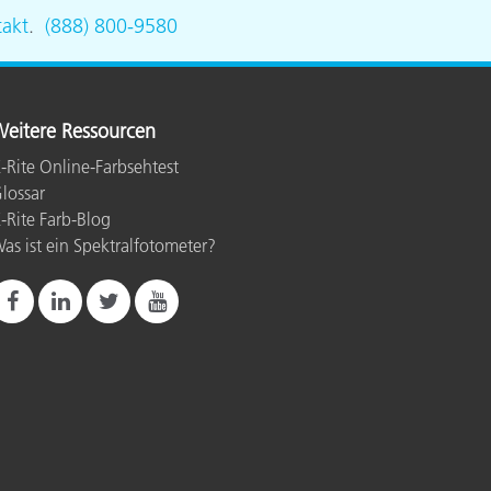
akt
.
(888) 800-9580
eitere Ressourcen
-Rite Online-Farbsehtest
lossar
-Rite Farb-Blog
as ist ein Spektralfotometer?