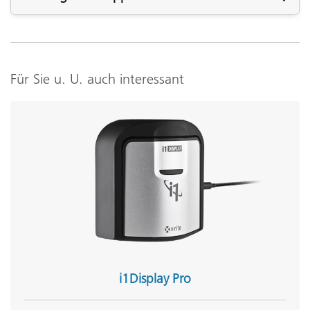
Benötigen Sie Support? Besuchen Sie die
Supportseite
dieses produkts.
Support
Für Sie u. U. auch interessant
Support-Artikel:
Wei&szlig;abgleich in der Kamera einstellen
Display Profiling - Free eLearning course online
Siehe Alle Support
Schulungen
Onsite Training:
Schulungen vor Ort
Seminar:
Seminar Grundlagen zu Farbe
See All Training
i1Display Pro