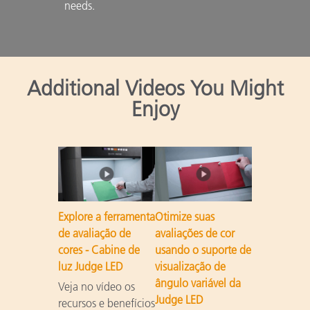
needs.

Additional Videos You Might
Enjoy
Explore a ferramenta
Otimize suas
de avaliação de
avaliações de cor
cores - Cabine de
usando o suporte de
luz Judge LED
visualização de
ângulo variável da
Veja no vídeo os
Judge LED
recursos e benefícios