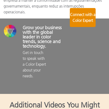
empresa a manter a conformidade com as regulamentações
governamentais, enquanto reduz as interrupções
operacionais.
Connect with a
Color Expert
Grow your business 
with the global 
leader in color 
trends, science and 
technology.
Get in touch 
to speak with 
a Color Expert 
about your 
needs.

Additional Videos You Might