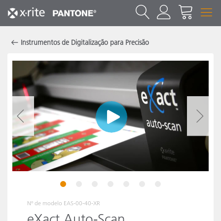
Instrumentos de Digitalização para Precisão
1
2
3
4
5
6
7
Nº de modelo
EAS-00-40-XR
eXact Auto-Scan