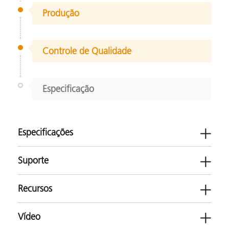
Produção
Controle de Qualidade
Especificação
Especificações
Suporte
Recursos
eXact Auto-Scan
Vídeo
Impressão e embalagem
Software