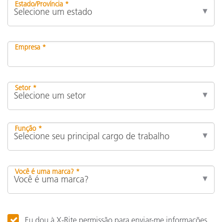
Estado/Província *
Empresa *
Setor *
Função *
Você é uma marca? *
Eu dou à X-Rite permissão para enviar-me informações